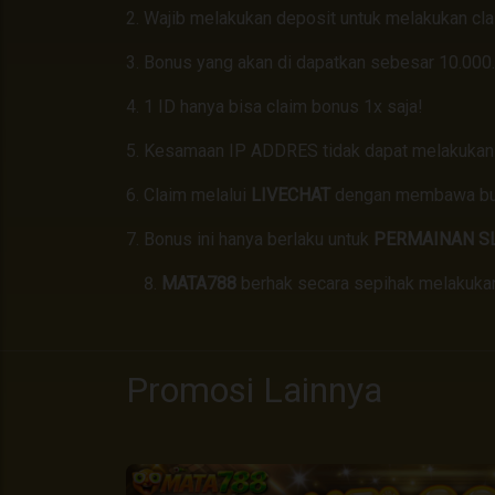
2. Wajib melakukan deposit untuk melakukan cla
3. Bonus yang akan di dapatkan sebesar 10.000.
4. 1 ID hanya bisa claim bonus 1x saja!
5. Kesamaan IP ADDRES tidak dapat melakukan 
6. Claim melalui
LIVECHAT
dengan membawa bukti
7. Bonus ini hanya berlaku untuk
PERMAINAN S
MATA788
berhak secara sepihak melakukan 
Promosi Lainnya