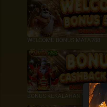
WELCOME BONUS MATA788
BONUS KEKALAHAN 10%