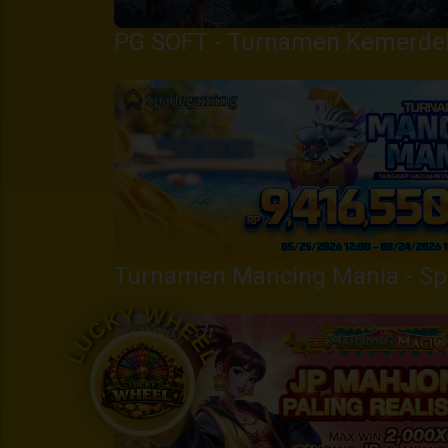
PG SOFT - Turnamen Kemerdeka
Turnamen Mancing Mania - S
LUCKY WHEEL