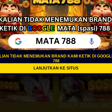
MATA788
BONUS ROLLINGAN
ALIAN TIDAK MENEMUKAN BRAND KAMI KETIK DI GOOGLE
788
LANJUTKAN KE SITUS
GROUP SOSIAL ME