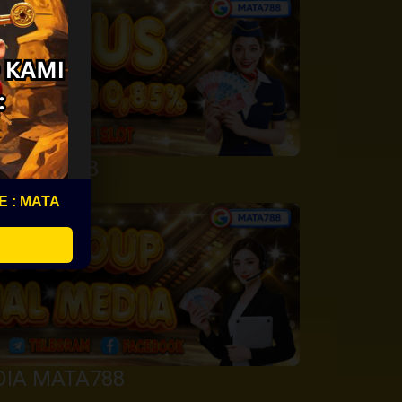
 MATA788
 : MATA
DIA MATA788