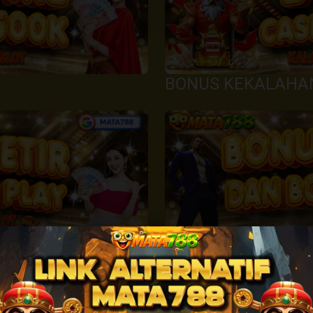
BONUS KEKALAHA
BONUS FREESPIN 