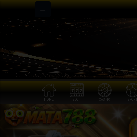
--------------------------------------------------------------------------
-----
t.src=v;s=b.getElementsByTagName(e)[0]; s.parentNode.inser
fbq('track', 'PageView');
❮
HOME
SLOT
CASINO
SPOR