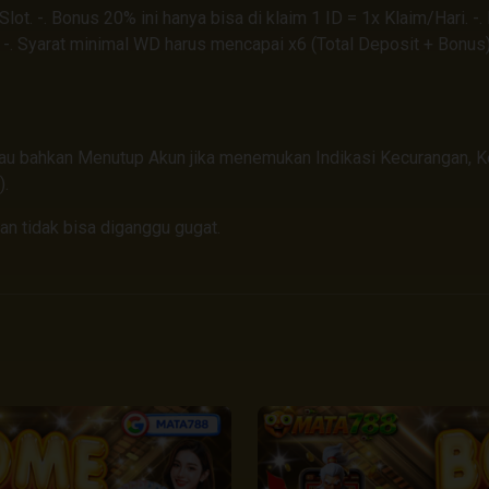
lot. -. Bonus 20% ini hanya bisa di klaim 1 ID = 1x Klaim/Hari. -
-. Syarat minimal WD harus mencapai x6 (Total Deposit + Bonus)
 bahkan Menutup Akun jika menemukan Indikasi Kecurangan, K
).
 tidak bisa diganggu gugat.