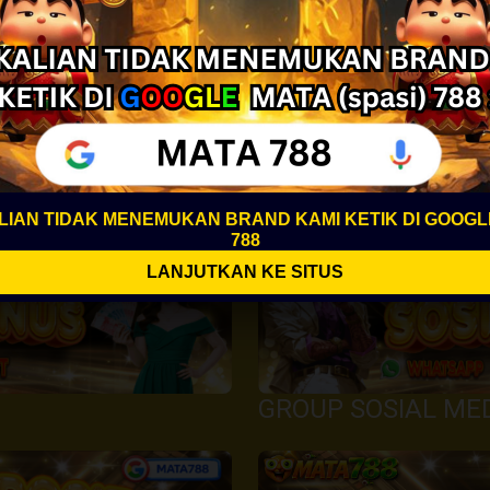
BONUS BEGADANG
ALIAN TIDAK MENEMUKAN BRAND KAMI KETIK DI GOOGLE
788
LANJUTKAN KE SITUS
GROUP SOSIAL ME