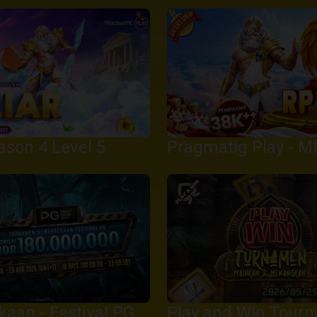
son 4 Level 5
Pragmatig Play - 
an - Festival PG
Play and Win Tour