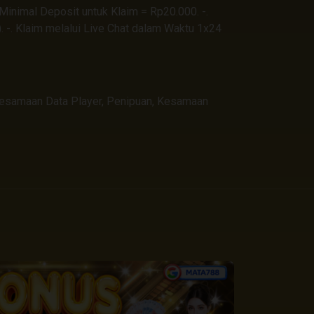
. Minimal Deposit untuk Klaim = Rp20.000. -.
. -. Klaim melalui Live Chat dalam Waktu 1x24
esamaan Data Player, Penipuan, Kesamaan