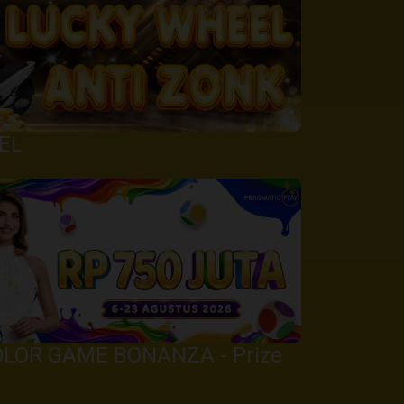
EL
COLOR GAME BONANZA - Prize