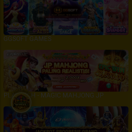
GGSOFT GAMES
LUCKY WHEEL
PLAYTECH - MAGIC MAHJONG JP