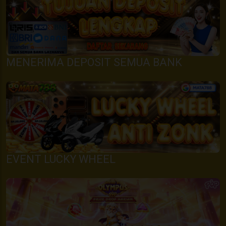
MENERIMA DEPOSIT SEMUA BANK
EVENT LUCKY WHEEL