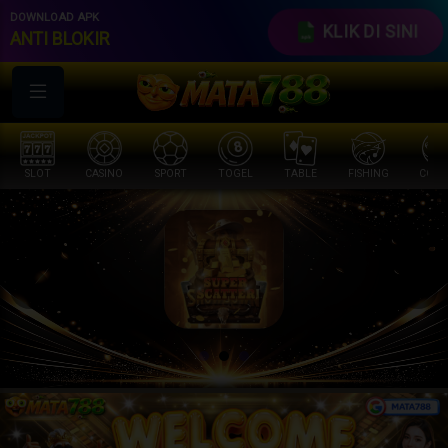
--------------------------------------------------------------------------
DOWNLOAD APK
KLIK DI SINI
--------------------------------------------------------------------------
ANTI BLOKIR
--------------------------------------------------------------------------
-------
t.src=v;s=b.getElementsByTagName(e)[0];
s.parentNode.insertBefore(t,s)}(window, document,'script',
'https://connect.facebook.net/en_US/fbevents.js'); fbq('init',
'1906348596678809'); fbq('track', 'PageView');
SLOT
CASINO
SPORT
TOGEL
TABLE
FISHING
COCK 
❮
❯