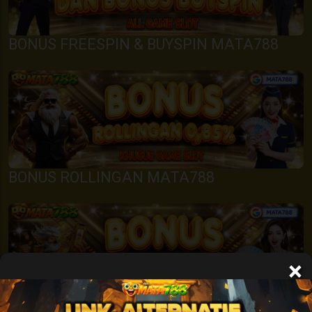
BONUS FREESPIN & BUYSPIN MATA788
BONUS ROLLINGAN MATA788
×
BONUS BEGADANG 100%