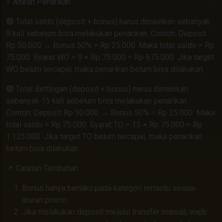
⚡ Aturan Penarikan :
🟢 Total saldo (deposit + bonus) harus dimainkan sebanyak
9 kali sebelum bisa melakukan penarikan. Contoh: Deposit
Rp 50.000 → Bonus 50% = Rp 25.000. Maka total saldo = Rp
75.000. Syarat WO = 9 × Rp 75.000 = Rp 675.000. Jika target
WO belum tercapai, maka penarikan belum bisa dilakukan.
🟢 Total Bettingan (deposit + bonus) harus dimainkan
sebanyak 15 kali sebelum bisa melakukan penarikan .
Contoh: Deposit Rp 50.000 → Bonus 50% = Rp 25.000. Maka
total saldo = Rp 75.000. Syarat TO = 15 × Rp 75.000 = Rp
1.125.000. Jika target TO belum tercapai, maka penarikan
belum bisa dilakukan.
📌 Catatan Tambahan :
Bonus hanya berlaku pada kategori tertentu sesuai
aturan promo.
Jika melakukan deposit melalui transfer manual, wajib