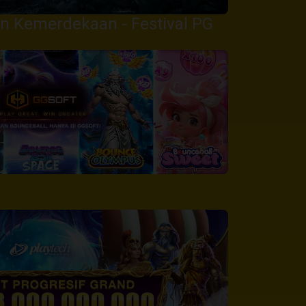
n Kemerdekaan - Festival PG