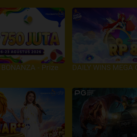
 BONANZA - Prize
DAILY WINS MEGA G