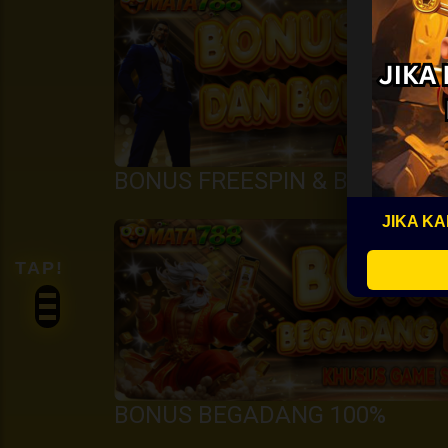
BONUS FREESPIN & BUYSPIN 
JIKA K
TAP!
BONUS BEGADANG 100%