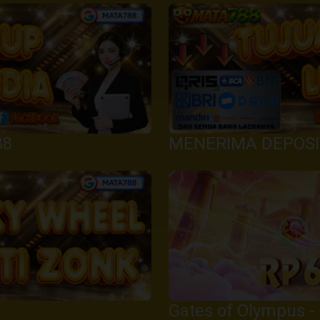
88
MENERIMA DEPOSI
Gates of Olympus - 