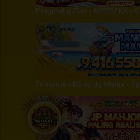
Pragmatig Play - MERDEKA - G
Turnamen Mancing Mania - S
LUCKY WHEEL