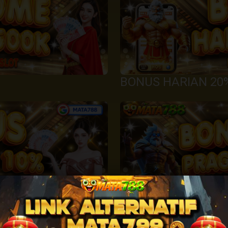
BONUS HARIAN 20
BONUS PETIR MAT