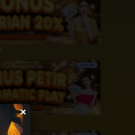
%
×
A788