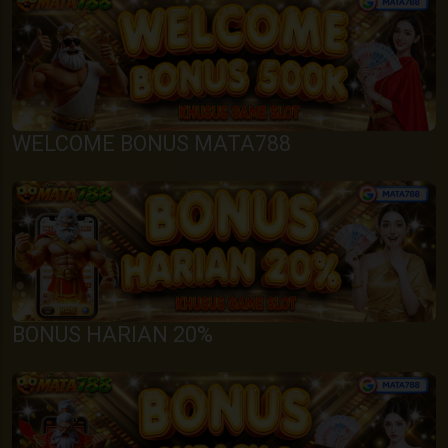
WELCOME BONUS MATA788
BONUS HARIAN 20%