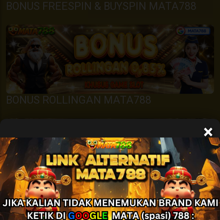
BONUS FREESPIN & BUYSPIN MATA788
BONUS ROLLINGAN MATA788
×
BONUS BEGADANG 100%