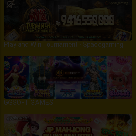
Play and Win Tournament - Spadegaming
GGSOFT GAMES