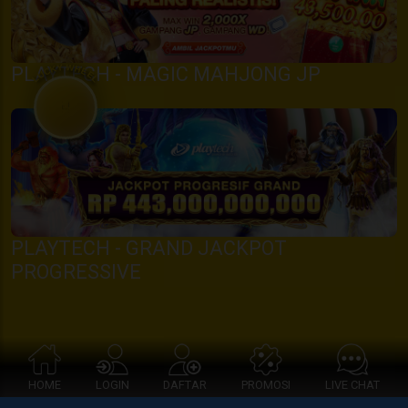
LUCKY WHEEL
PLAYTECH - MAGIC MAHJONG JP
PLAYTECH - GRAND JACKPOT
PROGRESSIVE
HOME
LOGIN
DAFTAR
PROMOSI
LIVE CHAT