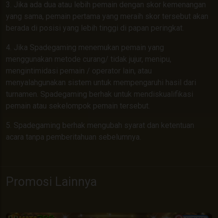
3. Jika ada dua atau lebih pemain dengan skor kemenangan
yang sama, pemain pertama yang meraih skor tersebut akan
berada di posisi yang lebih tinggi di papan peringkat.
4. Jika Spadegaming menemukan pemain yang
menggunakan metode curang/ tidak jujur, menipu,
mengintimidasi pemain / operator lain, atau
menyalahgunakan sistem untuk mempengaruhi hasil dari
turnamen. Spadegaming berhak untuk mendiskualifikasi
pemain atau sekelompok pemain tersebut.
5. Spadegaming berhak mengubah syarat dan ketentuan
acara tanpa pemberitahuan sebelumnya.
Promosi Lainnya