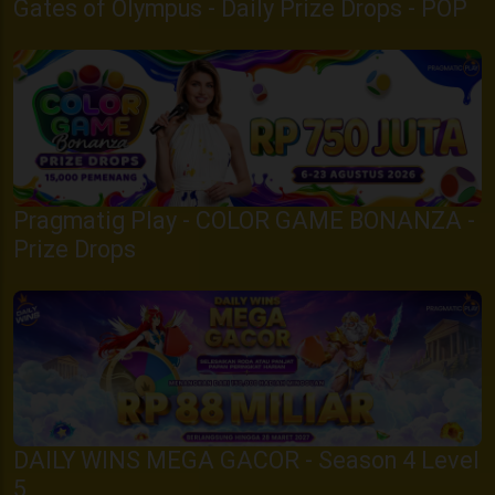
Gates of Olympus - Daily Prize Drops - POP
Pragmatig Play - COLOR GAME BONANZA -
Prize Drops
DAILY WINS MEGA GACOR - Season 4 Level
5