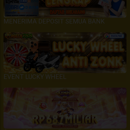
MENERIMA DEPOSIT SEMUA BANK
EVENT LUCKY WHEEL