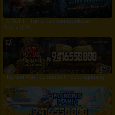
PG SOFT - Turnamen Kemerdekaan -
Festival PG
Play and Win Tournament - Spadegaming