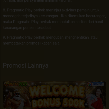
7. Tidak ada persyaratan minimal taruhan.
8. Pragmatic Play berhak meninjau aktivitas pemain untuk
mencegah terjadinya kecurangan. Jika ditemukan kecurangan,
maka Pragmatic Play berhak membatalkan hadiah dari hasil
kecurangan pemain tersebut.
9. Pragmatic Play berhak mengubah, menghentikan, atau
membatalkan promosi kapan saja.
Promosi Lainnya