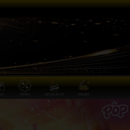
---------------------------------------------------------------------------
ok.net/en_US/fbevents.js'); fbq('init', '1906348596678809');
❯
ADE
PROMO
MEGAGACOR
ANUBIS