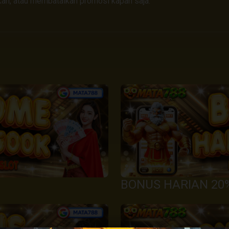
an, atau membatalkan promosi kapan saja.
BONUS HARIAN 20