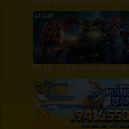
DAILY WINS MEGA GACOR - Sea
PG SOFT - Turnamen Kemerdeka