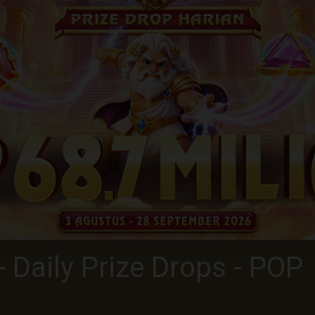
 Daily Prize Drops - POP