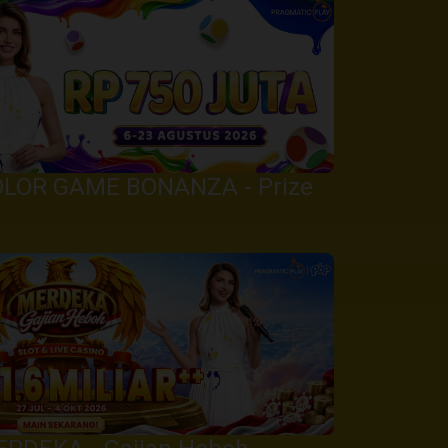
COLOR GAME BONANZA - Prize