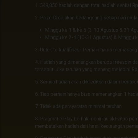
1. 549,850 hadiah dengan total hadiah senilai 
2. Prize Drop akan berlangsung setiap hari mul
Minggu ke 1 & ke 5 (3-10 Agustus & 31 Agus
Minggu ke 2-4 (10-31 Agustus) & Minggu ke
3. Untuk terkualifikasi, Pemain harus memasan
4. Hadiah yang dimenangkan berupa freespin d
tersebut. Jika taruhan yang menang melebihi Rp 
5. Semua hadiah akan dikreditkan dalam bentuk u
6. Tiap pemain hanya bisa memenangkan 1 hadi
7. Tidak ada persyaratan minimal taruhan.
8. Pragmatic Play berhak meninjau aktivitas pe
membatalkan hadiah dari hasil kecurangan pemai